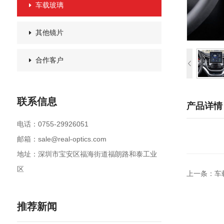
车载玻璃
其他镜片
合作客户
联系信息
产品详情
电话：0755-29926051
邮箱：sale@real-optics.com
地址：深圳市宝安区福海街道福朗路和泰工业
区
上一条：车
推荐新闻